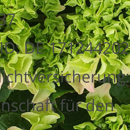
37
ID: DE 171244202
lichtversicherung:
nschaft für den