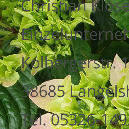
Christian Klose
Einzeluntern
Kolbergerstr. 
38685 Langel
Tel. 05326-149