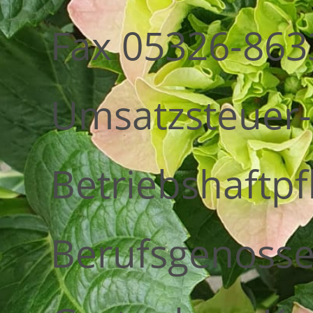
Fax 05326-863
Umsatzsteuer-
Betriebshaftpf
Berufsgenosse