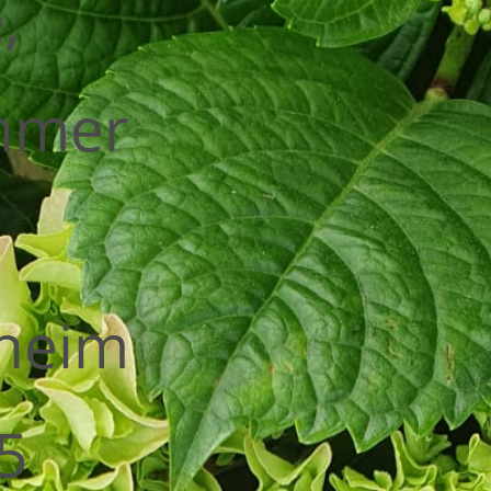
,
ehmer
1
sheim
5